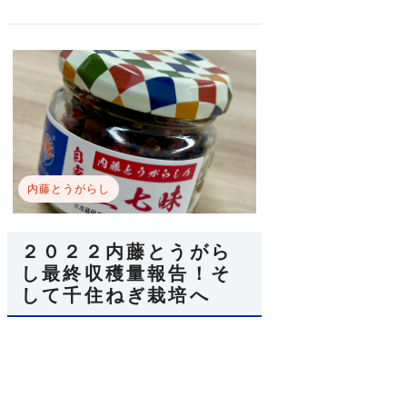
内藤とうがらし
２０２２内藤とうがら
し最終収穫量報告！そ
して千住ねぎ栽培へ