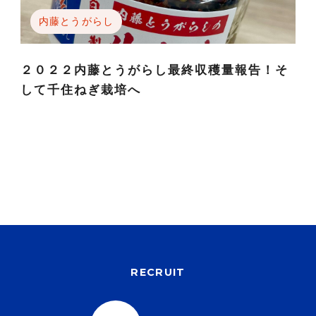
内藤とうがらし
２０２２内藤とうがらし最終収穫量報告！そ
して千住ねぎ栽培へ
RECRUIT