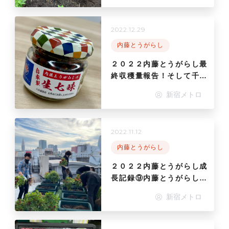
2022.12.29
内藤とうがらし
２０２２内藤とうがらし最
終収穫量報告！そして千住
ねぎ栽培へ
新宿メトロ
2022.11.12
内藤とうがらし
２０２２内藤とうがらし成
長記録⑨内藤とうがらし大
収穫！
新宿メトロ