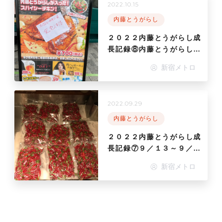
2022.10.15
内藤とうがらし
２０２２内藤とうがらし成
長記録⑧内藤とうがらし
時々クリアソン新宿
新宿メトロ
2022.09.29
内藤とうがらし
２０２２内藤とうがらし成
長記録⑦９／１３～９／２
８豊作、豊作、また豊作
新宿メトロ